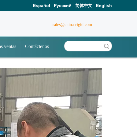
Español
Pусский
简体中文
English
sales@china-rigid.com
as ventas
Contáctenos
Búsqueda