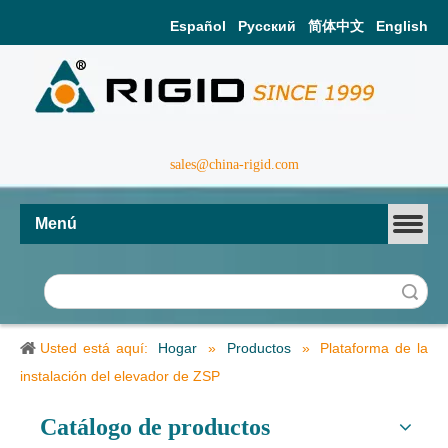
Español
Pусский
简体中文
English
sales@china-rigid.com
Menú
Búsqueda
Usted está aquí:
Hogar
»
Productos
»
Plataforma de la
instalación del elevador de ZSP
Catálogo de productos